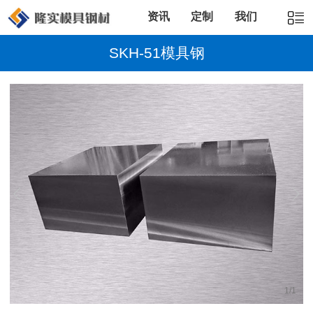
资讯
定制
我们
SKH-51模具钢
1
/
1