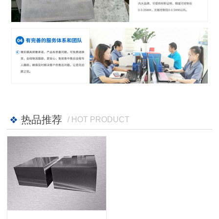
热品推荐
/ HOT PRODUCT