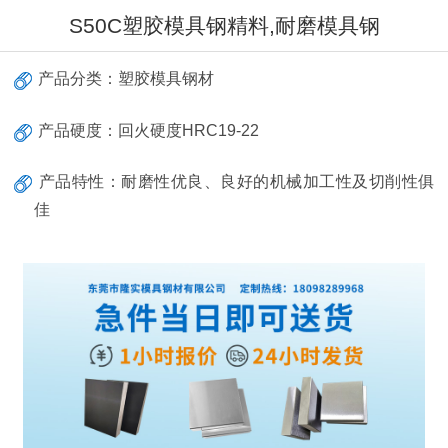
S50C塑胶模具钢精料,耐磨模具钢
产品分类：塑胶模具钢材
产品硬度：回火硬度HRC19-22
产品特性：耐磨性优良、良好的机械加工性及切削性俱
佳