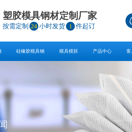
塑胶模具钢材定制厂家
按需定制
24
小时发货
1
件起订
钢
硅橡胶模具钢
模具模胚
产品中心
客