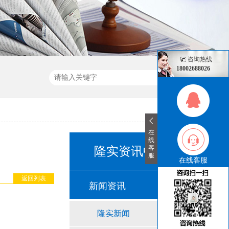
咨询热线
18002688026
在
线
客
隆实资讯中心
服
在线客服
返回列表
新闻资讯
隆实新闻