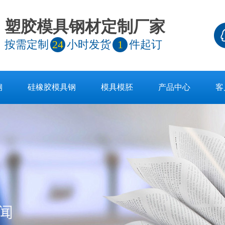
塑胶模具钢材定制厂家
按需定制
24
小时发货
1
件起订
钢
硅橡胶模具钢
模具模胚
产品中心
客