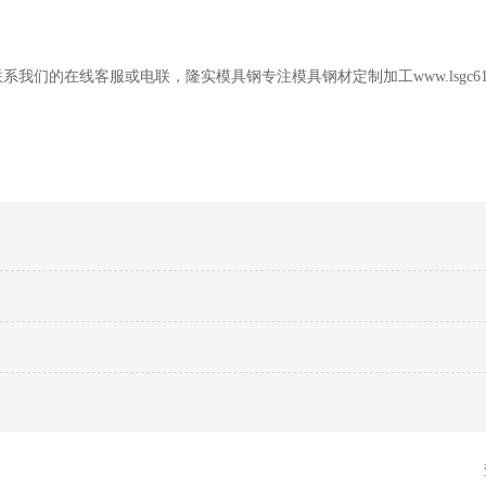
我们的在线客服或电联，隆实模具钢专注模具钢材定制加工www.lsgc618