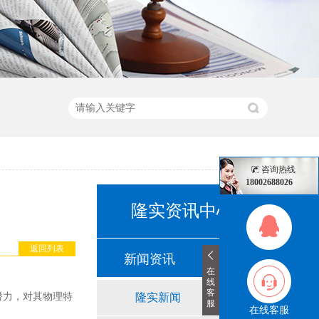
咨询热线
18002688026
隆实资讯中心
返回列表
新闻资讯
在
线
客
潜力，对其物理特
隆实新闻
服
在线客服