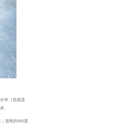
方分米（也就是
方米。
；加热到400度