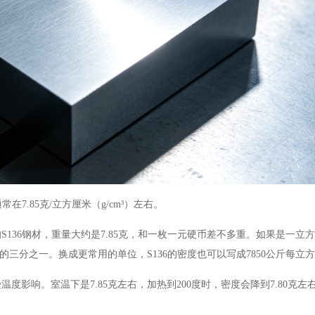
7.85克/立方厘米（g/cm³）左右。
136钢材，重量大约是7.85克，和一枚一元硬币差不多重。如果是一立
水的三分之一。换成更常用的单位，S136的密度也可以写成7850公斤每立
影响。室温下是7.85克左右，加热到200度时，密度会降到7.80克左右