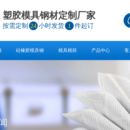
塑胶模具钢材定制厂家
按需定制
24
小时发货
1
件起订
钢
硅橡胶模具钢
模具模胚
产品中心
客