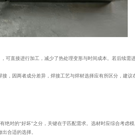
左右），可直接进行加工，减少了热处理变形与时间成本。若后续需
焊接，因两者成分差异，焊接工艺与焊材选择应有所区分，建议
，没有绝对的“好坏”之分，关键在于匹配需求。选材时应综合考虑
做出合适的选择。