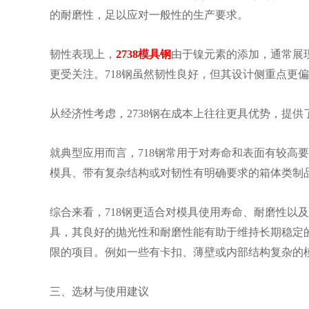
的耐磨性，足以应对一般性的生产要求。
韧性表现上，
2738模具钢
由于镍元素的添加，通常展
更受关注。718钢虽然韧性良好，但其设计侧重点更
从经济性考虑，2738钢在成本上往往更具优势，提供
就典型应用而言，718钢常用于对寿命和表面有较高
模具、带有复杂结构或对韧性有明确要求的箱体类制
综合来看，718钢更适合对模具使用寿命、耐磨性以
具，其良好的抛光性和耐磨性能有助于维持长期稳定的
限的项目。例如一些有卡扣、薄壁或内部结构复杂的模
三、选材与使用建议