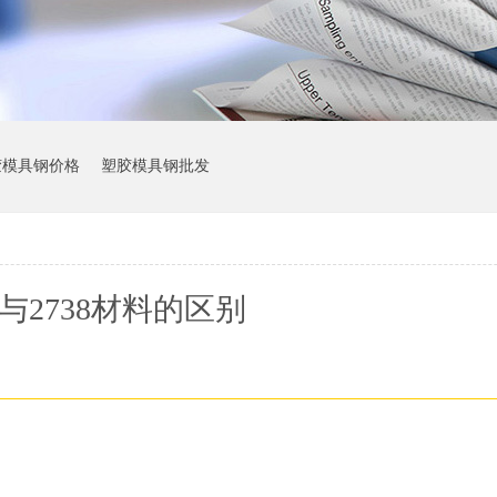
胶模具钢价格
塑胶模具钢批发
8与2738材料的区别