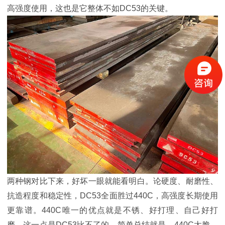
高强度使用，这也是它整体不如DC53的关键。
两种钢对比下来，好坏一眼就能看明白。论硬度、耐磨性、
抗造程度和稳定性，DC53全面胜过440C，高强度长期使用
更靠谱。440C唯一的优点就是不锈、好打理、自己好打
磨，这一点是DC53比不了的。简单总结就是，440C太脆，