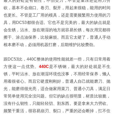
最大的好处是有韧性，不怕受力，不管是重压还是用力劈
砍，基本不会崩口、卷刃、裂开，用起来很稳，能用的时间
也更长。不管是工厂用的模具，还是需要频繁用力使用的刀
具，用DC53都很合适。它也不是完美的，最大的缺点就是
会生锈，沾水、放在潮湿的地方就容易长锈，每次用完都得
擦干、涂点油保养，比较麻烦。而且它太硬了，普通人手动
根本磨不动，必须用机器打磨，后期维护比较费劲。
跟DC53比，440C整体的使用性能就差一些，只有日常用着
方便这一点优势。
440C
是不锈钢，最大的好处就是不生
锈，平时沾水、放在潮湿环境也没事，不用经常保养，懒人
用着很省心。而且它硬度刚刚好，普通人自己就能磨刀、抛
光，能磨得很光亮，适合做家用菜刀、普通小刀具，满足日
常简单使用完全没问题。但它的缺点很明显，材质比较脆，
没有什么韧性，只能轻轻切、割东西。要是拿来大力劈砍、
频繁干重活，很容易崩刃、裂口，严重的还会断掉，扛不住