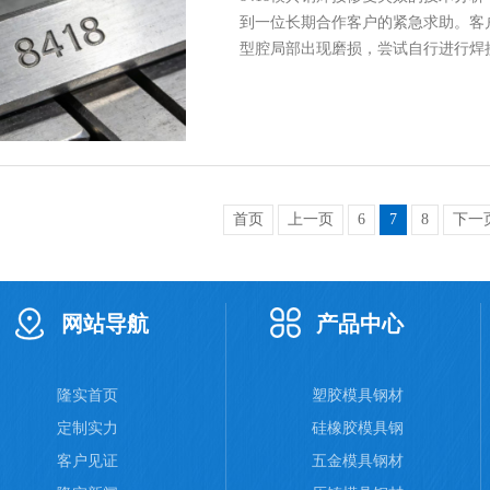
到一位长期合作客户的紧急求助。客户
型腔局部出现磨损，尝试自行进行焊
首页
上一页
6
7
8
下一
网站导航
产品中心
隆实首页
塑胶模具钢材
定制实力
硅橡胶模具钢
客户见证
五金模具钢材