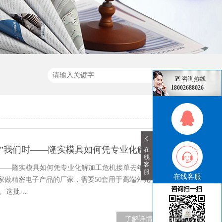
咨询热线
18002688026
客户案例：当A3模具钢“刁难”我们时——隆实模具如何凭专业化解加工危机
在
线
客
时——隆实模具如何凭专业化解加工危机接单去年年
服
在线客服
家做精密电子产品的厂家，需要50套用于高端外壳的
钢。这批…
了解详情