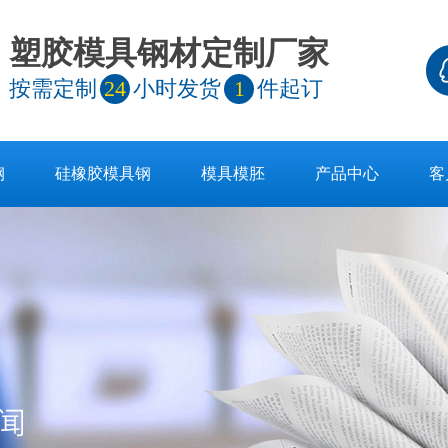
塑胶模具钢材定制厂家
按需定制
24
小时发货
1
件起订
钢
硅橡胶模具钢
模具模胚
产品中心
客