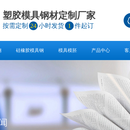
塑胶模具钢材定制厂家
按需定制
24
小时发货
1
件起订
钢
硅橡胶模具钢
模具模胚
产品中心
客