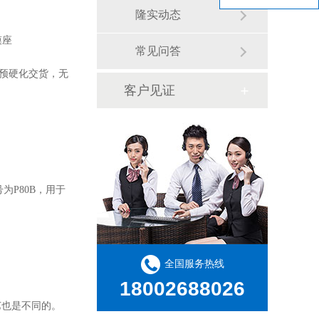
隆实动态
模座
常见问答
采用预硬化交货，无
客户见证
P80B，用于
全国服务热线
18002688026
艺也是不同的。