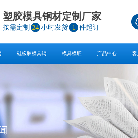
塑胶模具钢材定制厂家
按需定制
24
小时发货
1
件起订
钢
硅橡胶模具钢
模具模胚
产品中心
客