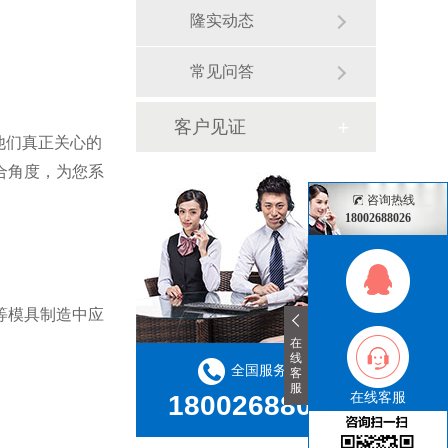
隆实动态
常见问答
客户见证
他们真正关心的
合角度，为您系
咨询热线
18002688026
等模具制造中应
在
线
全国服务热线
客
服
在线客服
18002688026