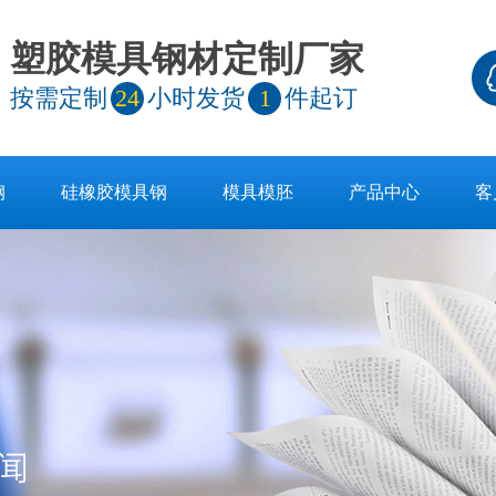
塑胶模具钢材定制厂家
按需定制
24
小时发货
1
件起订
钢
硅橡胶模具钢
模具模胚
产品中心
客