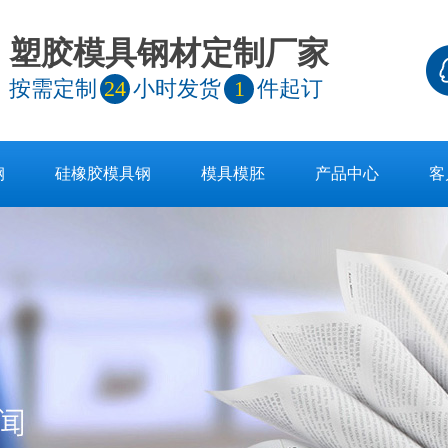
塑胶模具钢材定制厂家
按需定制
24
小时发货
1
件起订
钢
硅橡胶模具钢
模具模胚
产品中心
客