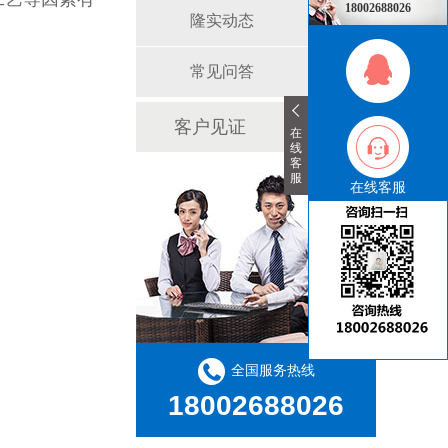
18002688026
隆实动态
常见问答
客户见证
在
线
客
服
在线客服
全国服务热线
18002688026