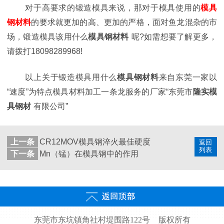
对于高要求的锻造模具来说，那对于模具使用的
模具
钢材料
的要求就更加的高、更加的严格，面对鱼龙混杂的市
场，锻造模具该用什么
模具钢材料
呢?如需想要了解更多，
请拨打18098289968!
以上关于锻造模具用什么
模具钢材料
来自东莞一家以
“速度”为特点模具材料
加工一条龙服务的厂家“东莞市
隆实模
具钢材
有限公司”
上一条
CR12MOV模具钢淬火最佳硬度
返回
列表
下一条
Mn（锰）在模具钢中的作用
东莞市东坑镇角社村堤围路122号
版权所有