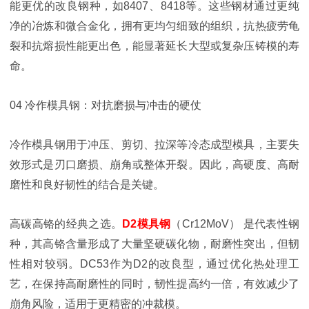
能更优的改良钢种，如8407、8418等。这些钢材通过更纯
净的冶炼和微合金化，拥有更均匀细致的组织，抗热疲劳龟
裂和抗熔损性能更出色，能显著延长大型或复杂压铸模的寿
命。
04 冷作模具钢：对抗磨损与冲击的硬仗
冷作模具钢用于冲压、剪切、拉深等冷态成型模具，主要失
效形式是刃口磨损、崩角或整体开裂。因此，高硬度、高耐
磨性和良好韧性的结合是关键。
高碳高铬的经典之选。
D2模具钢
（Cr12MoV） 是代表性钢
种，其高铬含量形成了大量坚硬碳化物，耐磨性突出，但韧
性相对较弱。DC53作为D2的改良型，通过优化热处理工
艺，在保持高耐磨性的同时，韧性提高约一倍，有效减少了
崩角风险，适用于更精密的冲裁模。