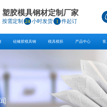
塑胶模具钢材定制厂家
按需定制
24
小时发货
1
件起订
钢
硅橡胶模具钢
模具模胚
产品中心
客