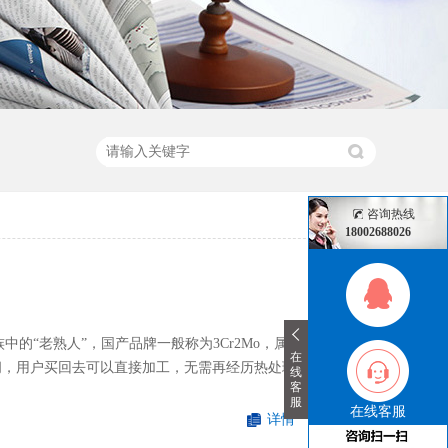
咨询热线
18002688026
族中的“老熟人”，国产品牌一般称为3Cr2Mo，属于预
在
之间，用户买回去可以直接加工，无需再经历热处理环
线
客
服
在线客服
详情